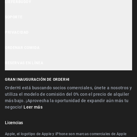
LIEFERBUDDY
OrderHi Gastro Onlineshop
Aplicación de Lieferbuddy
OrderHi Reservierung
SOPORTE
Declaración de accesibilidad
OrderHi Kasse
Centro de ayuda
PRIVACIDAD
Herramientas para Empresas
OrderHi Kiosk
Soporte al cliente
Aviso de cookies
ORDENAR COMIDA
OrderHi E-Rechnungen
Recomienda negocios
Política de privacidad
Cerca de Nürnberg
OrderHi Webdesign
RESERVAS EN LÍNEA
Términos
Cerca de Erlangen
Digitaler Geschenkgutscheinverkauf
Cerca de Nürnberg
GRAN INAUGURACIÓN DE ORDERHI
Cerca de Fürth
Digitale Speisekarte/Preisliste
Cerca de Erlangen
OrderHi está buscando socios comerciales, únete a nosotros y
Cerca de Zirndorf
utiliza el modelo de comisión del 0% con el precio de alquiler
Cerca de Landshut Altdorf
más bajo. ¡Aprovecha la oportunidad de expandir aún más tu
Cerca de Lauf an der Pegnitz
negocio!
Leer más
Cerca de Wallerstein
Cerca de Landshut Altdorf
Cerca de Wendelstein
Licencias
Cerca de Wallerstein
Cerca de Roth
Apple, el logotipo de Apple y iPhone son marcas comerciales de Apple