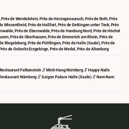
,
Près de Wendelstein
,
Près de Herzogenaurach
,
Près de Roth
,
Près
de Wiesentheid
,
Près de Haßfurt
,
Près de Dettingen unter Teck
,
Près
enwalde
,
Près de Eberswalde
,
Près de Hamburg Nord
,
Près de Höchst
ausen
,
Près de Oberhausen
,
Près de Emmerich am Rhein
,
Près de
de Riegelsberg
,
Près de Püttlingen
,
Près de Halle (Saale)
,
Près de
Près de Oelsnitz Erzgebirge
,
Près de Wedel
,
Près de Altenburg
//
//
Restaurant Falkenstein
Minh Hang Nürnberg
Happy Nails
//
//
Restaurant Nürnberg
Saigon Palace Halle (Saale)
Nam Nam
Devenir un partenaire commercial