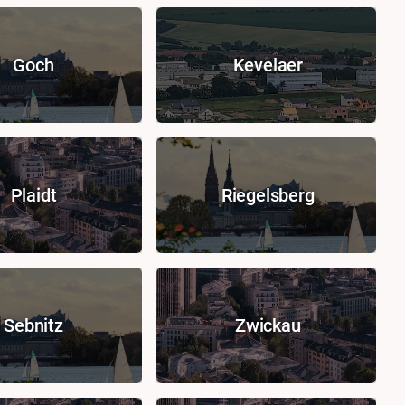
Goch
Kevelaer
Plaidt
Riegelsberg
Sebnitz
Zwickau