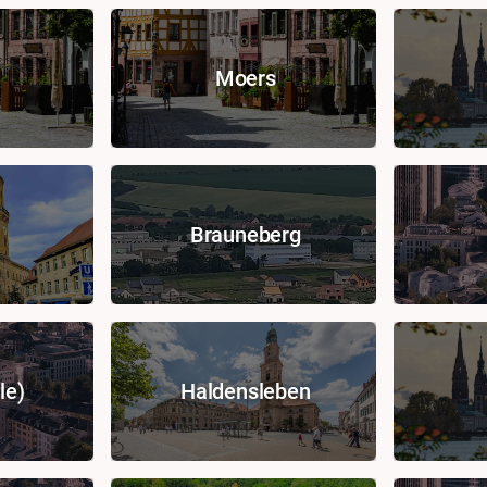
Moers
Brauneberg
le)
Haldensleben