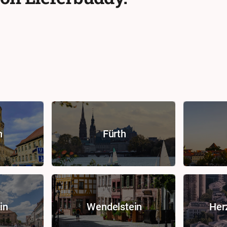
n
Fürth
in
Wendelstein
Her