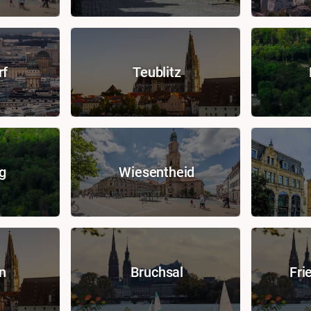
rf
Teublitz
g
Wiesentheid
n
Bruchsal
Fri