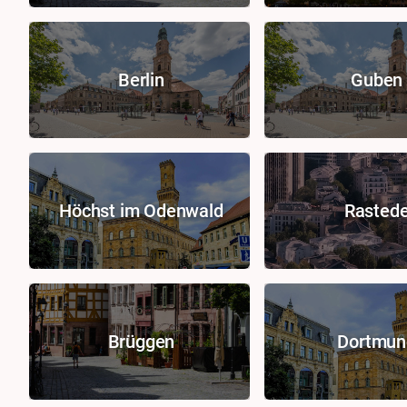
Berlin
Guben
Höchst im Odenwald
Rasted
Brüggen
Dortmun