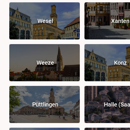
Wesel
Xanten
Weeze
Konz
Püttlingen
Halle (Saa