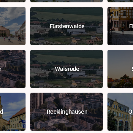
Fürstenwalde
E
e
Walsrode
d
Recklinghausen
O