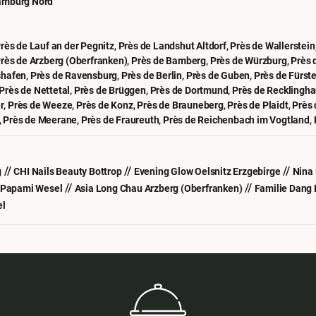
amburg Nord
rès de Lauf an der Pegnitz
,
Près de Landshut Altdorf
,
Près de Wallerstein
rès de Arzberg (Oberfranken)
,
Près de Bamberg
,
Près de Würzburg
,
Près 
shafen
,
Près de Ravensburg
,
Près de Berlin
,
Près de Guben
,
Près de Fürst
Près de Nettetal
,
Près de Brüggen
,
Près de Dortmund
,
Près de Recklingh
r
,
Près de Weeze
,
Près de Konz
,
Près de Brauneberg
,
Près de Plaidt
,
Près 
,
Près de Meerane
,
Près de Fraureuth
,
Près de Reichenbach im Vogtland
,
//
//
//
g
CHI Nails Beauty Bottrop
Evening Glow Oelsnitz Erzgebirge
Nina 
//
//
 Papami Wesel
Asia Long Chau Arzberg (Oberfranken)
Familie Dang 
el