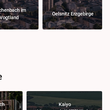
chenbach im
Oelsnitz Erzgebirge
Vogtland
e
ch
Kaiyo