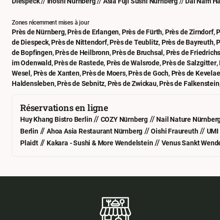
Diespeck
//
Inoshi Nürnberg
//
Asia Fuji Sushi Nürnberg
//
Dai Nam H
Zones récemment mises à jour
Près de Nürnberg
,
Près de Erlangen
,
Près de Fürth
,
Près de Zirndorf
,
P
de Diespeck
,
Près de Nittendorf
,
Près de Teublitz
,
Près de Bayreuth
,
P
de Bopfingen
,
Près de Heilbronn
,
Près de Bruchsal
,
Près de Friedrich
im Odenwald
,
Près de Rastede
,
Près de Walsrode
,
Près de Salzgitter
,
Wesel
,
Près de Xanten
,
Près de Moers
,
Près de Goch
,
Près de Kevelae
Haldensleben
,
Près de Sebnitz
,
Près de Zwickau
,
Près de Falkenstein
Réservations en ligne
//
//
Huy Khang Bistro Berlin
COZY Nürnberg
Nail Nature Nürnber
//
//
//
Berlin
Ahoa Asia Restaurant Nürnberg
Oishi Fraureuth
UMI
//
//
Plaidt
Kakara - Sushi & More Wendelstein
Venus Sankt Wend