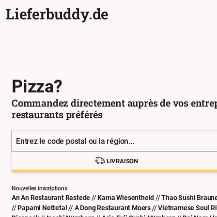
Lieferbuddy.de
Rendez-vous chez le coiff
Sushi?
Pizza?
Commandez directement auprès de vos entrep
restaurants préférés
Entrez le code postal ou la région...
LIVRAISON
Nouvelles inscriptions
An An Restaurant Rastede
//
Kama Wiesentheid
//
Thao Sushi Braun
//
Papami Nettetal
//
A Dong Restaurant Moers
//
Vietnamese Soul R