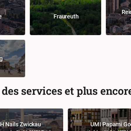
Rei
e
Fraureuth
g
 des services et plus encor
H Nails Zwickau
UMI Papami Go