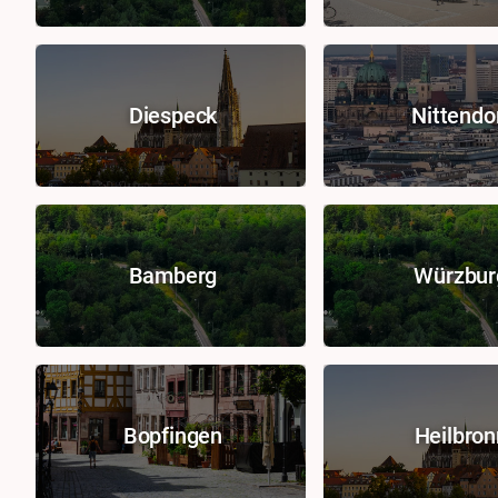
Diespeck
Nittendo
Bamberg
Würzbur
Bopfingen
Heilbron