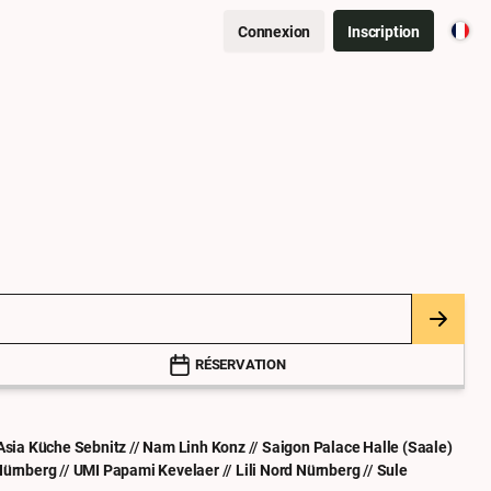
Connexion
Inscription
RÉSERVATION
Asia Küche Sebnitz
//
Nam Linh Konz
//
Saigon Palace Halle (Saale)
Nürnberg
//
UMI Papami Kevelaer
//
Lili Nord Nürnberg
//
Sule