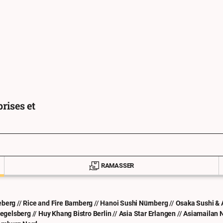
eur?
rises et
RAMASSER
eberg
//
Rice and Fire Bamberg
//
Hanoi Sushi Nürnberg
//
Osaka Sushi & 
iegelsberg
//
Huy Khang Bistro Berlin
//
Asia Star Erlangen
//
Asiamailan 