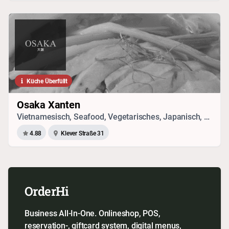
Küche Überfüllt
Osaka Xanten
Vietnamesisch, Seafood, Vegetarisches, Japanisch, Chinesisch, Sushi
4.88
Klever Straße 31
OrderHi
Business All-In-One. Onlineshop, POS,
reservation-, giftcard system, digital menus,