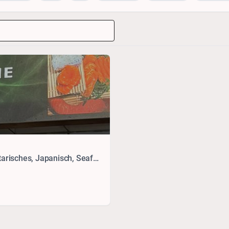
Chinesisch, Vietnamesisch, Thai, Sushi, Vegetarisches, Japanisch, Seafood, Drinks