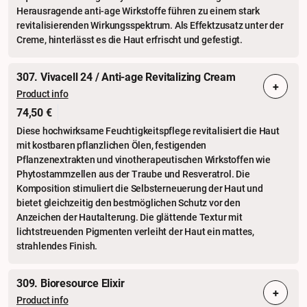
Herausragende anti-age Wirkstoffe führen zu einem stark
revitalisierenden Wirkungsspektrum. Als Effektzusatz unter der
Creme, hinterlässt es die Haut erfrischt und gefestigt.
307. Vivacell 24 / Anti-age Revitalizing Cream
+
Product info
74,50 €
Diese hochwirksame Feuchtigkeitspflege revitalisiert die Haut
mit kostbaren pflanzlichen Ölen, festigenden
Pflanzenextrakten und vinotherapeutischen Wirkstoffen wie
Phytostammzellen aus der Traube und Resveratrol. Die
Komposition stimuliert die Selbsterneuerung der Haut und
bietet gleichzeitig den bestmöglichen Schutz vor den
Anzeichen der Hautalterung. Die glättende Textur mit
lichtstreuenden Pigmenten verleiht der Haut ein mattes,
strahlendes Finish.
309. Bioresource Elixir
+
Product info