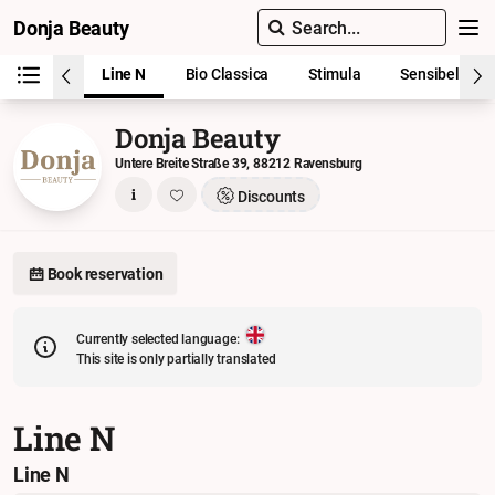
Donja Beauty
Search...
Line N
Bio Classica
Stimula
Sensibel
Donja Beauty
Untere Breite Straße 39, 88212 Ravensburg
Discounts
Book reservation
Currently selected language:
This site is only partially translated
Line N
Line N