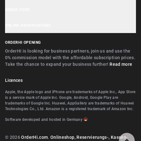
OrderHi Kiosk
Customer Support
Cookie Notice
ORDER FOOD
OrderHi E-Rechnungen
Recommend businesses
Privacy Policy
Near Nürnberg
OrderHi Webdesign
ONLINE-RESERVATIONS
Terms
Near Erlangen
Digitaler Geschenkgutscheinverkauf
Near Nürnberg
ORDERHI OPENING
Near Fürth
Digitale Speisekarte/Preisliste
Near Erlangen
OrderHi is looking for business partners, join us and use the
Near Zirndorf
0% commission model with the affordable subscription prices.
Near Landshut Altdorf
Take the chance to expand your business further!
Read more
Near Lauf an der Pegnitz
Near Wallerstein
Near Landshut Altdorf
Licences
Near Wendelstein
Near Wallerstein
Apple, the Apple logo and iPhone are trademarks of Apple Inc., App Store
Near Roth
is a service mark of Apple Inc. Google, Android, Google Play are
Near Wendelstein
trademarks of Google Inc. Huawei, AppGallery are trademarks of Huawei
Near Pegnitz
Technologies Co., Ltd. Amazon is a registered trademark of Amazon Inc.
Near Herzogenaurach
Near Teublitz
Software developed and hosted in Germany
Near Roth
Near Bayreuth
Near Diespeck
© 2026
OrderHi.com
.
Onlineshop, Reservierungs-, Kassen-
Near Arzberg (Oberfranken)