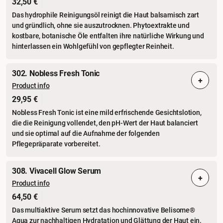
32,50 €
Das hydrophile Reinigungsöl reinigt die Haut balsamisch zart
und gründlich, ohne sie auszutrocknen. Phytoextrakte und
kostbare, botanische Öle entfalten ihre natürliche Wirkung und
hinterlassen ein Wohlgefühl von gepflegter Reinheit.
302. Nobless Fresh Tonic
+
Product info
29,95 €
Nobless Fresh Tonic ist eine mild erfrischende Gesichtslotion,
die die Reinigung vollendet, den pH-Wert der Haut balanciert
und sie optimal auf die Aufnahme der folgenden
Pflegepräparate vorbereitet.
308. Vivacell Glow Serum
+
Product info
64,50 €
Das multiaktive Serum setzt das hochinnovative Belisome®
Aqua zur nachhaltigen Hydratation und Glättung der Haut ein.