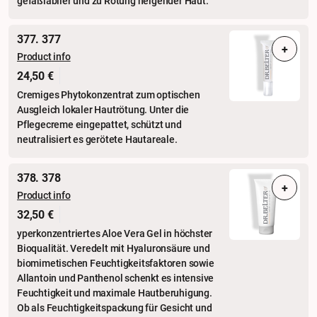
gefäßlabiler und zu Rötung neigender Haut.
377. 377
+
Product info
24,50 €
Cremiges Phytokonzentrat zum optischen
Ausgleich lokaler Hautrötung. Unter die
Pflegecreme eingepattet, schützt und
neutralisiert es gerötete Hautareale.
378. 378
+
Product info
32,50 €
yperkonzentriertes Aloe Vera Gel in höchster
Bioqualität. Veredelt mit Hyaluronsäure und
biomimetischen Feuchtigkeitsfaktoren sowie
Allantoin und Panthenol schenkt es intensive
Feuchtigkeit und maximale Hautberuhigung.
Ob als Feuchtigkeitspackung für Gesicht und