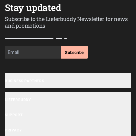
Stay updated
Subscribe to the Lieferbuddy Newsletter for news
and promotions
Subscribe
BUSINESS PARTNERS
Business sign-up
LIEFERBUDDY
OrderHi Gastro Onlineshop
Lieferbuddy App
OrderHi Reservierung
SUPPORT
Accessibility Statement
OrderHi Kasse
Help Center
PRIVACY
Business Tools