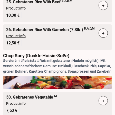
B,A,D,M
25. Gebratener Rice With Beef
+
Product info
10,00 €
B,A,D,M
26. Gebratener Rice With Garnelen (7 Stk.)
+
Product info
12,50 €
Chop Suey (dunkle Hoisin-Soße)
Serviert mit Reis (statt Reis mit gebratenen Nudeln möglich). Mit
verschiedenem frischem Gemüse: Brokkoli, Flaschenkürbis, Paprika,
grünen Bohnen, Karotten, Champignons, Sojasprossen und Zwiebeln
M
30. Gebratenes Vegetable
+
Product info
7,50 €