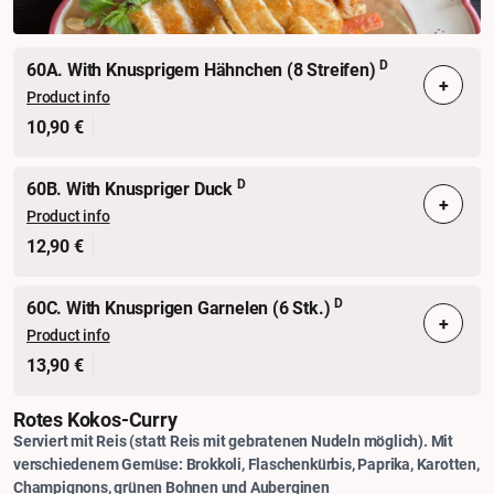
D
60A. With Knusprigem Hähnchen (8 Streifen)
+
Product info
10,90 €
D
60B. With Knuspriger Duck
+
Product info
12,90 €
D
60C. With Knusprigen Garnelen (6 Stk.)
+
Product info
13,90 €
Rotes Kokos-Curry
Serviert mit Reis (statt Reis mit gebratenen Nudeln möglich). Mit
verschiedenem Gemüse: Brokkoli, Flaschenkürbis, Paprika, Karotten,
Champignons, grünen Bohnen und Auberginen