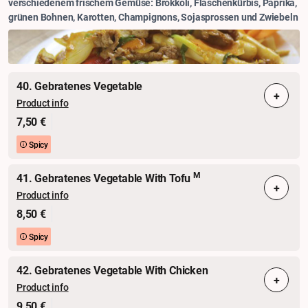
verschiedenem frischem Gemüse: Brokkoli, Flaschenkürbis, Paprika,
grünen Bohnen, Karotten, Champignons, Sojasprossen und Zwiebeln
40. Gebratenes Vegetable
+
Product info
7,50 €
Spicy
M
41. Gebratenes Vegetable With Tofu
+
Product info
8,50 €
Spicy
42. Gebratenes Vegetable With Chicken
+
Product info
9,50 €