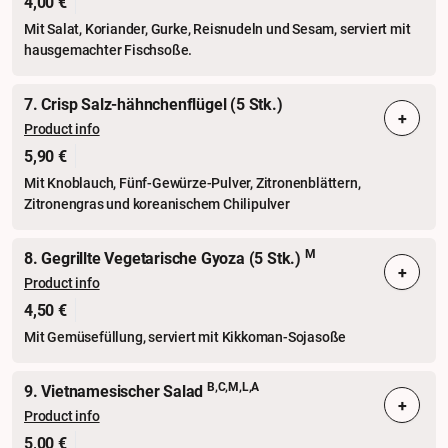
4,00 €
Mit Salat, Koriander, Gurke, Reisnudeln und Sesam, serviert mit
hausgemachter Fischsoße.
7. Crisp Salz-hähnchenflügel (5 Stk.)
+
Product info
5,90 €
Mit Knoblauch, Fünf-Gewürze-Pulver, Zitronenblättern,
Zitronengras und koreanischem Chilipulver
M
8. Gegrillte Vegetarische Gyoza (5 Stk.)
+
Product info
4,50 €
Mit Gemüsefüllung, serviert mit Kikkoman-Sojasoße
B,C,M,L,A
9. Vietnamesischer Salad
+
Product info
5,00 €