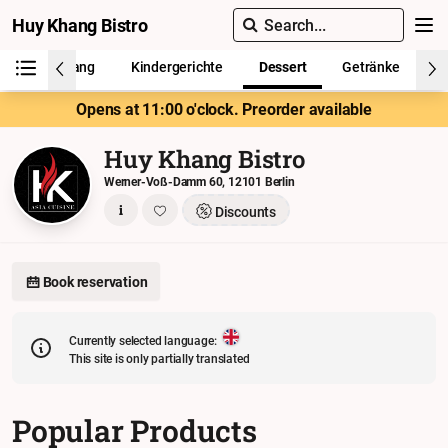
Huy Khang Bistro
Search...
Bowl Huy Khang
Kindergerichte
Dessert
Getränke
Opens at 11:00 o'clock. Preorder available
Huy Khang Bistro
Werner-Voß-Damm 60, 12101 Berlin
Discounts
Book reservation
Currently selected language:
This site is only partially translated
Popular Products