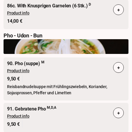
D
86c. With Knusprigen Garnelen (6 Stk.)
+
Product info
14,00 €
Pho - Udon - Bun
M
90. Pho (suppe)
+
Product info
9,50 €
Reisbandnudelsuppe mit Frühlingszwiebeln, Koriander,
Sojasprossen, Pfeffer und Limetten
M,D,A
91. Gebratene Pho
+
Product info
9,50 €