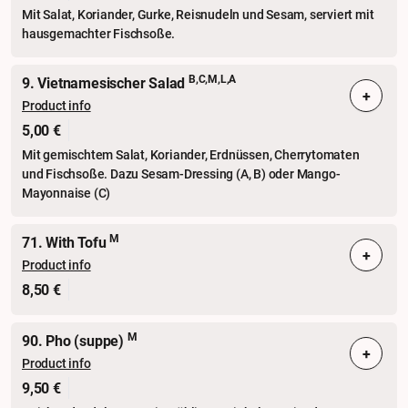
Mit Salat, Koriander, Gurke, Reisnudeln und Sesam, serviert mit
hausgemachter Fischsoße.
B,C,M,L,A
9. Vietnamesischer Salad
+
Product info
5,00 €
Mit gemischtem Salat, Koriander, Erdnüssen, Cherrytomaten
und Fischsoße. Dazu Sesam-Dressing (A, B) oder Mango-
Mayonnaise (C)
M
71. With Tofu
+
Product info
8,50 €
M
90. Pho (suppe)
+
Product info
9,50 €