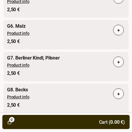
Product info
2,50 €
G6. Malz
+
Product info
2,50 €
G7. Berliner Kindl, Pilsner
+
Product info
2,50 €
G8. Becks
+
Product info
2,50 €
0
G9. Warsteiner
Cart (
0.00
€
)
+
Product info