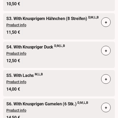
10,50 €
D,M,L,B
S3. With Knusprigem Hähnchen (8 Streifen)
+
Product info
11,50 €
D,M,L,B
S4. With Knuspriger Duck
+
Product info
12,50 €
M,L,B
S5. With Lachs
+
Product info
14,00 €
D,M,L,B
S6. With Knusprigen Garnelen (6 Stk.)
+
Product info
14,50 €