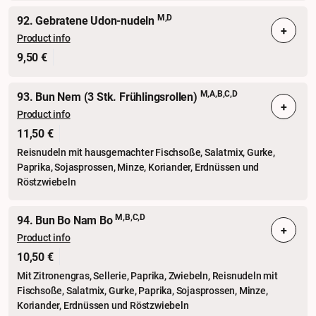
M,D
92. Gebratene Udon-nudeln
+
Product info
9,50 €
M,A,B,C,D
93. Bun Nem (3 Stk. Frühlingsrollen)
+
Product info
11,50 €
Reisnudeln mit hausgemachter Fischsoße, Salatmix, Gurke,
Paprika, Sojasprossen, Minze, Koriander, Erdnüssen und
Röstzwiebeln
M,B,C,D
94. Bun Bo Nam Bo
+
Product info
10,50 €
Mit Zitronengras, Sellerie, Paprika, Zwiebeln, Reisnudeln mit
Fischsoße, Salatmix, Gurke, Paprika, Sojasprossen, Minze,
Koriander, Erdnüssen und Röstzwiebeln