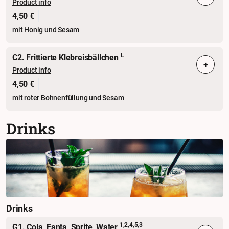
Product info
4,50 €
mit Honig und Sesam
L
C2. Frittierte Klebreisbällchen
+
Product info
4,50 €
mit roter Bohnenfüllung und Sesam
Drinks
Drinks
1,2,4,5,3
G1. Cola, Fanta, Sprite, Water