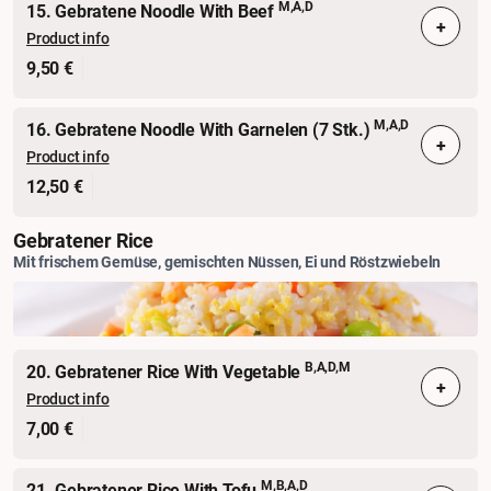
M,A,D
15. Gebratene Noodle With Beef
+
Product info
9,50 €
M,A,D
16. Gebratene Noodle With Garnelen (7 Stk.)
+
Product info
12,50 €
Gebratener Rice
Mit frischem Gemüse, gemischten Nüssen, Ei und Röstzwiebeln
B,A,D,M
20. Gebratener Rice With Vegetable
+
Product info
7,00 €
M,B,A,D
21. Gebratener Rice With Tofu