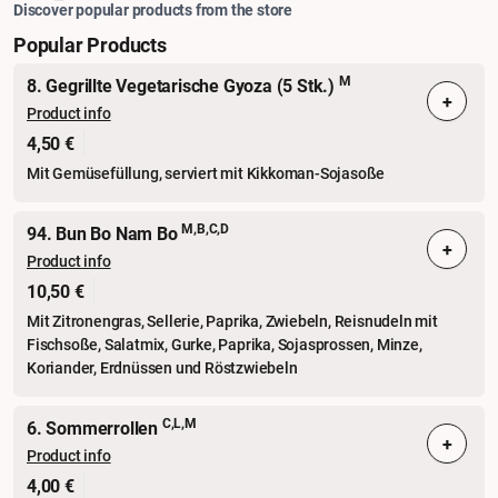
Discover popular products from the store
Popular Products
M
8. Gegrillte Vegetarische Gyoza (5 Stk.)
+
Product info
4,50 €
Mit Gemüsefüllung, serviert mit Kikkoman-Sojasoße
M,B,C,D
94. Bun Bo Nam Bo
+
Product info
10,50 €
Mit Zitronengras, Sellerie, Paprika, Zwiebeln, Reisnudeln mit
Fischsoße, Salatmix, Gurke, Paprika, Sojasprossen, Minze,
Koriander, Erdnüssen und Röstzwiebeln
C,L,M
6. Sommerrollen
+
Product info
4,00 €