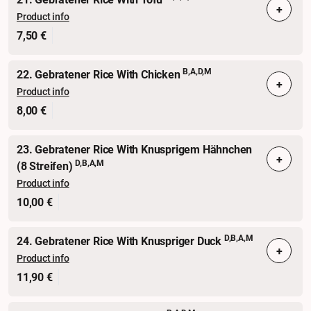
+
Product info
7,50 €
B,A,D,M
22. Gebratener Rice With Chicken
+
Product info
8,00 €
23. Gebratener Rice With Knusprigem Hähnchen
+
D,B,A,M
(8 Streifen)
Product info
10,00 €
D,B,A,M
24. Gebratener Rice With Knuspriger Duck
+
Product info
11,90 €