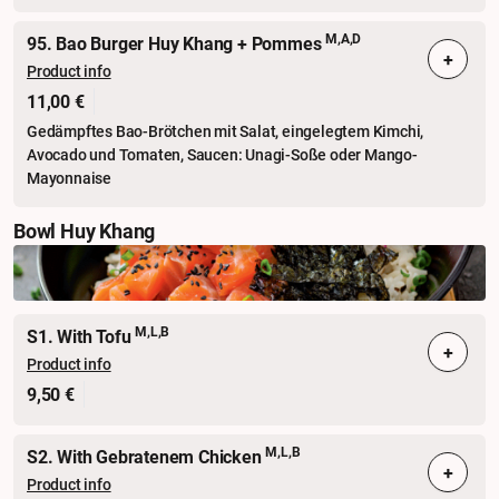
M,A,D
95. Bao Burger Huy Khang + Pommes
+
Product info
11,00 €
Gedämpftes Bao-Brötchen mit Salat, eingelegtem Kimchi,
Avocado und Tomaten, Saucen: Unagi-Soße oder Mango-
Mayonnaise
Bowl Huy Khang
M,L,B
S1. With Tofu
+
Product info
9,50 €
M,L,B
S2. With Gebratenem Chicken
+
Product info