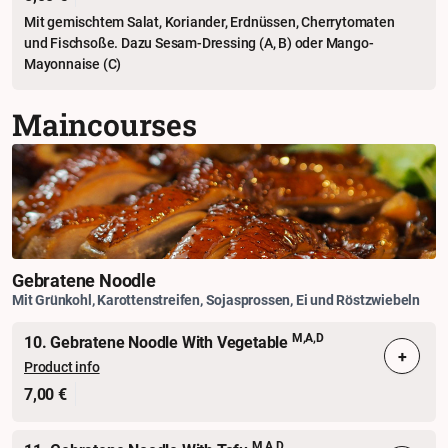
Mit gemischtem Salat, Koriander, Erdnüssen, Cherrytomaten
und Fischsoße. Dazu Sesam-Dressing (A, B) oder Mango-
Mayonnaise (C)
Maincourses
Gebratene Noodle
Mit Grünkohl, Karottenstreifen, Sojasprossen, Ei und Röstzwiebeln
M,A,D
10. Gebratene Noodle With Vegetable
+
Product info
7,00 €
M,A,D